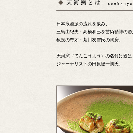
日本浪漫派の流れを汲み、
三島由紀夫・高橋和巳を芸術精神の源
猿投の奇才・荒川友雪氏の陶房。
天河窯（てんこうよう）の名付け親は
ジャーナリストの田原総一朗氏。